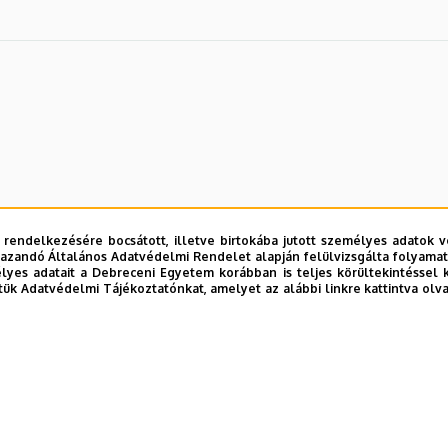
 rendelkezésére bocsátott, illetve birtokába jutott személyes adatok v
azandó Általános Adatvédelmi Rendelet alapján felülvizsgálta folyamata
yes adatait a Debreceni Egyetem korábban is teljes körültekintéssel 
tük Adatvédelmi Tájékoztatónkat, amelyet az alábbi linkre kattintva olv