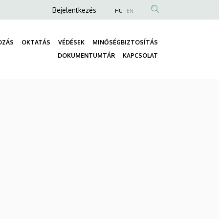
Anonim
Bejelentkezés
HU
EN
Felhasználói
fiók
OZÁS
OKTATÁS
VÉDÉSEK
MINŐSÉGBIZTOSÍTÁS
menüje
Fő
DOKUMENTUMTÁR
KAPCSOLAT
navigáció