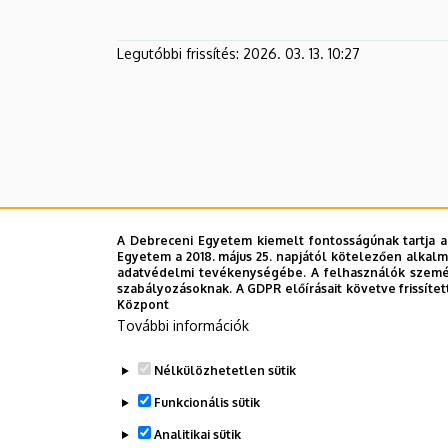
Legutóbbi frissítés:
2026. 03. 13. 10:27
A Debreceni Egyetem kiemelt fontosságúnak tartja a
Egyetem a 2018. május 25. napjától kötelezően alkalm
adatvédelmi tevékenységébe. A felhasználók személ
szabályozásoknak. A GDPR előírásait követve frissítet
Központ
További információk
Nélkülözhetetlen sütik
Funkcionális sütik
Analitikai sütik