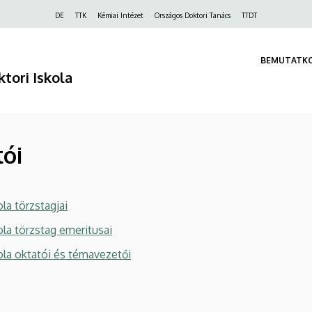
Felső
DE
TTK
Kémiai Intézet
Országos Doktori Tanács
TTDT
navigáció
BEMUTATK
ori Iskola
tói
a törzstagjai
la törzstag emeritusai
la oktatói és témavezetői