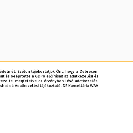
édelmét. Ezúton tájékoztatjuk Önt, hogy a Debreceni
it és beépítette a GDPR előírásait az adatkezelési és
kezelte, megfelelve az érvényben lévő adatkezelési
ashat el:
Adatkezelési tájékoztató.
DE Kancellária WAV