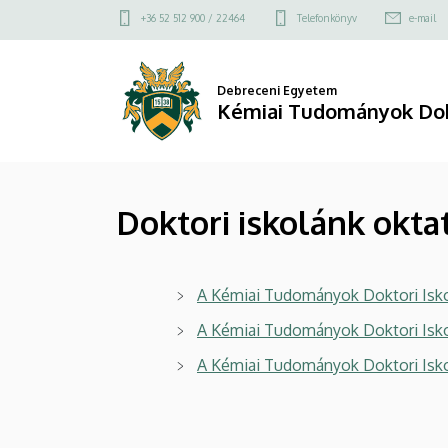
Doktori
Ugrás
Felső
+36 52 512 900 / 22464
Telefonkönyv
e-mail
a
kapcsolat
iskolánk
tartalomra
menü
oktatói
Debreceni Egyetem
Kémiai Tudományok Dokt
|
Kémiai
Doktori iskolánk okta
Tudományok
Doktori
A Kémiai Tudományok Doktori Iskol
Iskola
A Kémiai Tudományok Doktori Isko
A Kémiai Tudományok Doktori Isko