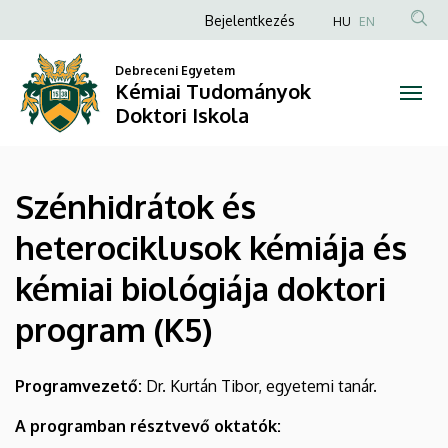
Szénhidrátok
Ugrás
Anonim
Bejelentkezés
HU
EN
a
Felhasználói
és
tartalomra
Debreceni Egyetem
fiók
Kémiai Tudományok
heterociklusok
menüje
Doktori Iskola
kémiája
és
Szénhidrátok és
kémiai
heterociklusok kémiája és
biológiája
kémiai biológiája doktori
doktori
program (K5)
program
(K5)
Programvezető:
Dr. Kurtán Tibor, egyetemi tanár.
|
A programban résztvevő oktatók: