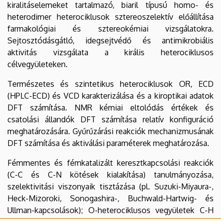
kiralitáselemeket tartalmazó, biaril típusú homo- és
heterodimer heterociklusok sztereoszelektív előállítása
farmakológiai és sztereokémiai vizsgálatokra.
Sejtosztódásgátló, idegsejtvédő és antimikrobiális
aktivitás vizsgálata a királis heterociklusos
célvegyületeken.
Természetes és szintetikus heterociklusok OR, ECD
(HPLC-ECD) és VCD karakterizálása és a kiroptikai adatok
DFT számítása. NMR kémiai eltolódás értékek és
csatolási állandók DFT számítása relatív konfiguráció
meghatározására. Gyűrűzárási reakciók mechanizmusának
DFT számítása és aktiválási paraméterek meghatározása.
Fémmentes és fémkatalizált keresztkapcsolási reakciók
(C-C és C-N kötések kialakítása) tanulmányozása,
szelektivitási viszonyaik tisztázása (pl. Suzuki-Miyaura-,
Heck-Mizoroki, Sonogashira-, Buchwald-Hartwig- és
Ullman-kapcsolások); O-heterociklusos vegyületek C-H