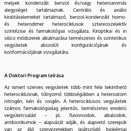
melyek kondenzált benzol és/vagy heteroaromás
alegységet tartalmaznak. Centrális és axiális
kiralitáselemeket tartalmazó, benzol-kondenzált homo-
és heterodimer heterociklusok sztereoszelektív
szintézise és farmakológiai vizsgálata. Kiroptikai és in
silico módszerek alkalmazása természetes és szintetikus
vegyületek abszolút konfigurációjának és
konformációjának vizsgálatára.
A Doktori Program leírása
Az ismert szerves vegyületek több mint fele tekinthető
heterociklusnak, túlnyomó többségükben a heteroatom
nitrogén, kén és oxigén. A heterociklusos vegyületek
számos farmakológiailag jelentős, természetes eredetű
vegyületcsalád – pl. flavonoidok, alkaloidok,
antibiotikumok – alapvázát adják, és alapvető szerepük
van az élő szervezetekben lejátszódó biokémiai