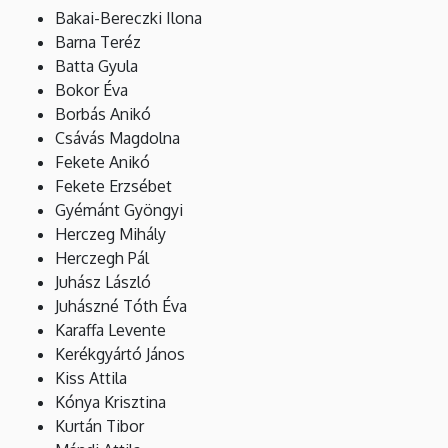
Kémiai
Bakai-Bereczki Ilona
Barna Teréz
Tudományok
Batta Gyula
Bokor Éva
Doktori
Borbás Anikó
Iskola
Csávás Magdolna
Fekete Anikó
Fekete Erzsébet
Gyémánt Gyöngyi
Herczeg Mihály
Herczegh Pál
Juhász László
Juhászné Tóth Éva
Karaffa Levente
Kerékgyártó János
Kiss Attila
Kónya Krisztina
Kurtán Tibor