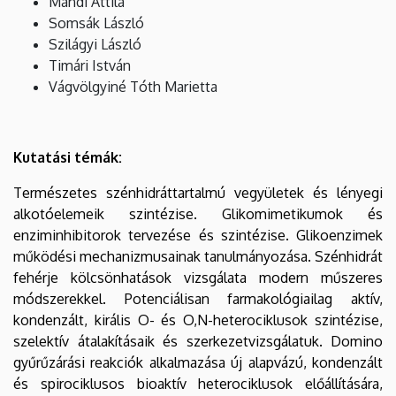
Mándi Attila
Somsák László
Szilágyi László
Timári István
Vágvölgyiné Tóth Marietta
Kutatási témák:
Természetes szénhidráttartalmú vegyületek és lényegi
alkotóelemeik szintézise. Glikomimetikumok és
enziminhibitorok tervezése és szintézise. Glikoenzimek
működési mechanizmusainak tanulmányozása. Szénhidrát
fehérje kölcsönhatások vizsgálata modern műszeres
módszerekkel. Potenciálisan farmakológiailag aktív,
kondenzált, királis O- és O,N-heterociklusok szintézise,
szelektív átalakításaik és szerkezetvizsgálatuk. Domino
gyűrűzárási reakciók alkalmazása új alapvázú, kondenzált
és spirociklusos bioaktív heterociklusok előállítására,