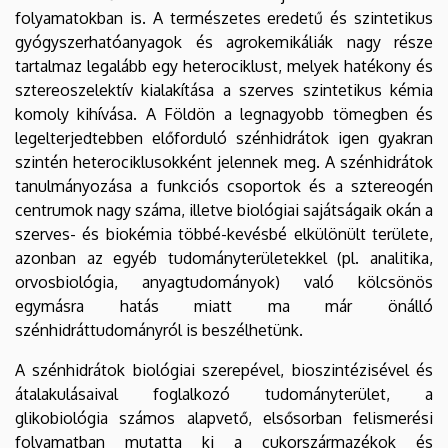
folyamatokban is. A természetes eredetű és szintetikus
gyógyszerhatóanyagok és agrokemikáliák nagy része
tartalmaz legalább egy heterociklust, melyek hatékony és
sztereoszelektív kialakítása a szerves szintetikus kémia
komoly kihívása. A Földön a legnagyobb tömegben és
legelterjedtebben előforduló szénhidrátok igen gyakran
szintén heterociklusokként jelennek meg. A szénhidrátok
tanulmányozása a funkciós csoportok és a sztereogén
centrumok nagy száma, illetve biológiai sajátságaik okán a
szerves- és biokémia többé-kevésbé elkülönült területe,
azonban az egyéb tudományterületekkel (pl. analitika,
orvosbiológia, anyagtudományok) való kölcsönös
egymásra hatás miatt ma már önálló
szénhidráttudományról is beszélhetünk.
A szénhidrátok biológiai szerepével, bioszintézisével és
átalakulásaival foglalkozó tudományterület, a
glikobiológia számos alapvető, elsősorban felismerési
folyamatban mutatta ki a cukorszármazékok és