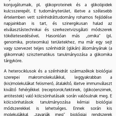
konjugátumaik, pl. glikoproteinek és a glikolipidek
kulcsszerepét. E tudományterület, illetve a szélesebb
értelemben vett szénhidráttudomány rohamos fejlődése
napjainkban is tart, és szinergikusan halad az
elválasztástechnikai és szerkezetvizsgálati módszerek
tökéletesedésével. Hasonlóan más „omika” (pl.
genomika, proteomika) területekhez, ma már egy sejt
vagy szervezet teljes szénhidrát (glikán) állományának (a
glikomnak) szisztematikus tanulmányozása a glikomika
tárgyköre.
A heterociklusok és a szénhidrát származékok biológiai
szerepei makromolekulákkal, leggyakrabban a
(kis)molekulákat felismerő, átalakító, illetve immunválaszt
kiváltó fehérjékkel (receptorok/lektinek, (gliko)enzimek,
antitestek) való kölcsönhatásaik során valósulnak meg. E
kölcsönhatások tanulmányozása kémiai biológiai
módszerekkel is lehetséges. Ennek során kis
molekulákkal „zavarják meg” biológiai rendszerek