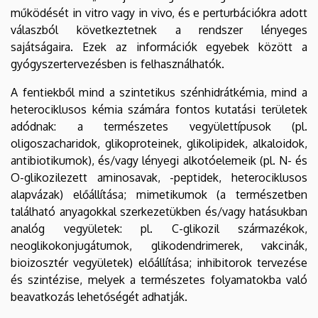
működését in vitro vagy in vivo, és e perturbációkra adott
válaszból következtetnek a rendszer lényeges
sajátságaira. Ezek az információk egyebek között a
gyógyszertervezésben is felhasználhatók.
A fentiekből mind a szintetikus szénhidrátkémia, mind a
heterociklusos kémia számára fontos kutatási területek
adódnak: a természetes vegyülettípusok (pl.
oligoszacharidok, glikoproteinek, glikolipidek, alkaloidok,
antibiotikumok), és/vagy lényegi alkotóelemeik (pl. N- és
O-glikozilezett aminosavak, -peptidek, heterociklusos
alapvázak) előállítása; mimetikumok (a természetben
található anyagokkal szerkezetükben és/vagy hatásukban
analóg vegyületek: pl. C-glikozil származékok,
neoglikokonjugátumok, glikodendrimerek, vakcinák,
bioizosztér vegyületek) előállítása; inhibitorok tervezése
és szintézise, melyek a természetes folyamatokba való
beavatkozás lehetőségét adhatják.