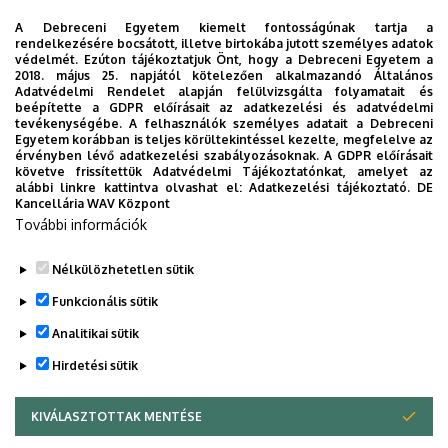
aktiváláson alapuló keresztkapcsolási reakcióinak
vizsgálata; biológiai aktivitással rendelkező
A Debreceni Egyetem kiemelt fontosságúnak tartja a
rendelkezésére bocsátott, illetve birtokába jutott személyes adatok
heterociklusos vegyületek szintézise. A fentiekhez
védelmét. Ezúton tájékoztatjuk Önt, hogy a Debreceni Egyetem a
szorosan kapcsolódik a szükséges analitikai háttér (GC,
2018. május 25. napjától kötelezően alkalmazandó Általános
Adatvédelmi Rendelet alapján felülvizsgálta folyamatait és
HPLC, SCF-LC, GC-MS, HPLC-MS) biztosítása és
beépítette a GDPR előírásait az adatkezelési és adatvédelmi
fejlesztése.
tevékenységébe. A felhasználók személyes adatait a Debreceni
Egyetem korábban is teljes körültekintéssel kezelte, megfelelve az
érvényben lévő adatkezelési szabályozásoknak. A GDPR előírásait
A konkrét kutatási témák évente változó területeket
követve frissítettük Adatvédelmi Tájékoztatónkat, amelyet az
jelöl(het)nek meg, és általában jellemző rájuk, hogy a
alábbi linkre kattintva olvashat el:
Adatkezelési tájékoztató.
DE
Kancellária WAV Központ
vizsgált területek kémiai, biokémiai, szerkezetvizsgálati
További információk
és kémiai biológiai aspektusai egyaránt megjelennek
bennük.
Nélkülözhetetlen sütik
Legutóbbi frissítés:
2025. 11. 26. 14:50
Funkcionális sütik
Analitikai sütik
Hirdetési sütik
KIVÁLASZTOTTAK MENTÉSE
WITHDRAW CONSENT