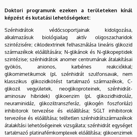
Doktori programunk ezeken a területeken kínál
képzést és kutatási lehetőségeket:
Szénhidrátok védőcsoportjainak kidolgozása,
alkalmazásuk biológiailag aktív oligoszacharidok
szintézisére; ciklodextrinek felhasználása lineáris glikozid
származékok előállítására; N-glikánok és N-glikopeptidek
szintézise; szénhidrátok anomer centrumának átalakításai
gyökös, anionos, karbénes reakciókkal;
glikomimetikumok (pl. szénhidrát szulfonsavak, nem
klasszikus glikozidkötést tartalmazó származékok, C-
glikozil vegyületek, neoglikoproteinek, szénhidrát-
aminosav hibridek) glikoenzim (pl. glikozidhidroláz,
neuraminidáz, glikoziltranszferáz, glikogén foszforiláz)
inhibitorok tervezése és előállítása; SGLT inhibitorok
tervezése és előállítása; telítetlen szénhidrátszármazékok
átalakítási lehetőségeinek vizsgálata; szénhidrát egységet
tartalmazó platinafémkomplexek előállítása; glikoenzimek