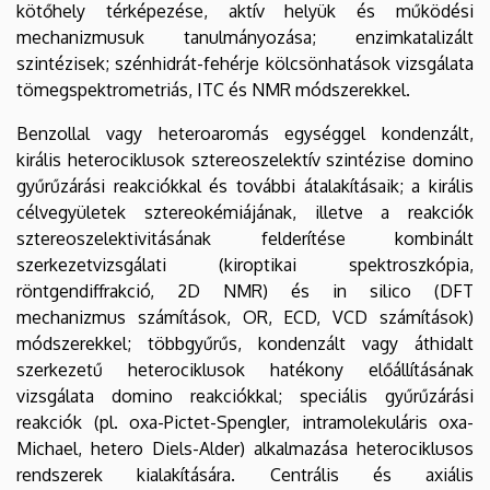
kötőhely térképezése, aktív helyük és működési
mechanizmusuk tanulmányozása; enzimkatalizált
szintézisek; szénhidrát-fehérje kölcsönhatások vizsgálata
tömegspektrometriás, ITC és NMR módszerekkel.
Benzollal vagy heteroaromás egységgel kondenzált,
királis heterociklusok sztereoszelektív szintézise domino
gyűrűzárási reakciókkal és további átalakításaik; a királis
célvegyületek sztereokémiájának, illetve a reakciók
sztereoszelektivitásának felderítése kombinált
szerkezetvizsgálati (kiroptikai spektroszkópia,
röntgendiffrakció, 2D NMR) és in silico (DFT
mechanizmus számítások, OR, ECD, VCD számítások)
módszerekkel; többgyűrűs, kondenzált vagy áthidalt
szerkezetű heterociklusok hatékony előállításának
vizsgálata domino reakciókkal; speciális gyűrűzárási
reakciók (pl. oxa-Pictet-Spengler, intramolekuláris oxa-
Michael, hetero Diels-Alder) alkalmazása heterociklusos
rendszerek kialakítására. Centrális és axiális