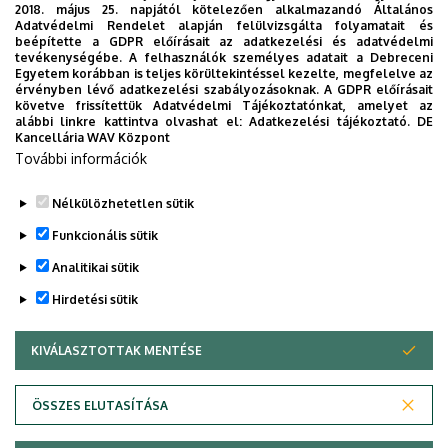
2018. május 25. napjától kötelezően alkalmazandó Általános
Adatvédelmi Rendelet alapján felülvizsgálta folyamatait és
2026. május 21.
csütörtök
beépítette a GDPR előírásait az adatkezelési és adatvédelmi
tevékenységébe. A felhasználók személyes adatait a Debreceni
Egyetem korábban is teljes körültekintéssel kezelte, megfelelve az
10:00
XVII. Térinformatikai Konferencia és
érvényben lévő adatkezelési szabályozásoknak. A GDPR előírásait
Szakkiállítás 2026 Debrecen
követve frissítettük Adatvédelmi Tájékoztatónkat, amelyet az
alábbi linkre kattintva olvashat el:
Adatkezelési tájékoztató.
DE
Kancellária WAV Központ
2026. június 5.
péntek
További információk
10:00
Konferencia Kiss Sándor professzor
Nélkülözhetetlen sütik
emlékére
Funkcionális sütik
2026. június 16.
kedd
Analitikai sütik
13:00
Durkó Mátyás Emlékkonferencia
Hirdetési sütik
2026. június 18.
csütörtök
KIVÁLASZTOTTAK MENTÉSE
WITHDRAW CONSENT
08:30
EKÖP konferencia a Debreceni
Egyetemen
Adatvédelem
Adatvédelem
ÖSSZES ELUTASÍTÁSA
Technikai információk
10:00
MK-diplomaosztó ünnepség