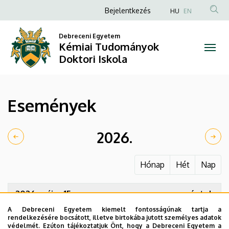
Események
Ugrás
Anonim
Bejelentkezés
HU
EN
a
Felhasználói
|
tartalomra
Debreceni Egyetem
fiók
Kémiai Tudományok
Kémiai
menüje
Doktori Iskola
Tudományok
Doktori
Események
Iskola
2026.
Hónap
Hét
Nap
2026. május 15.
péntek
A Debreceni Egyetem kiemelt fontosságúnak tartja a
08:00
Tavaszi Tudományos Hallgatói
rendelkezésére bocsátott, illetve birtokába jutott személyes adatok
Konferencia
védelmét. Ezúton tájékoztatjuk Önt, hogy a Debreceni Egyetem a