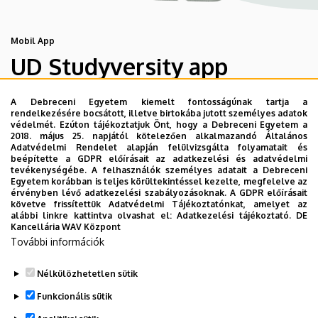
Mobil App
UD Studyversity app
A Debreceni Egyetem kiemelt fontosságúnak tartja a
Engedd meg, hogy figyelmedbe ajánljuk a Debreceni
rendelkezésére bocsátott, illetve birtokába jutott személyes adatok
Egyetem új applikációját, melyet hallgatói számára
védelmét. Ezúton tájékoztatjuk Önt, hogy a Debreceni Egyetem a
2018. május 25. napjától kötelezően alkalmazandó Általános
készített. Az alkalmazás bevezetésével célunk, hogy
Adatvédelmi Rendelet alapján felülvizsgálta folyamatait és
segítsünk eligazodni az egyetemi mindennapokban, a
beépítette a GDPR előírásait az adatkezelési és adatvédelmi
tevékenységébe. A felhasználók személyes adatait a Debreceni
tanulmányaiddal kapcsolatban gyorsan elérhető
Egyetem korábban is teljes körültekintéssel kezelte, megfelelve az
információkat biztosítsunk, útmutatót adjunk az egyetemi
érvényben lévő adatkezelési szabályozásoknak. A GDPR előírásait
követve frissítettük Adatvédelmi Tájékoztatónkat, amelyet az
évek során felmerülő helyzetekkel, kérdésekkel
alábbi linkre kattintva olvashat el:
Adatkezelési tájékoztató.
DE
kapcsolatban, továbbá „zsebközelbe” hozzuk az Egyetem
Kancellária WAV Központ
és Debrecen város kulturális és sport életét.
További információk
Nélkülözhetetlen sütik
Funkcionális sütik