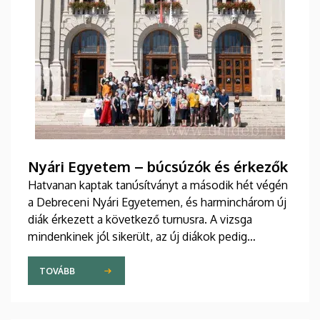
Nyári Egyetem – búcsúzók és érkezők
Hatvanan kaptak tanúsítványt a második hét végén
a Debreceni Nyári Egyetemen, és harminchárom új
diák érkezett a következő turnusra. A vizsga
mindenkinek jól sikerült, az új diákok pedig
sikeresen beilleszkedtek a csoportokba, ahol
továbbra is szorgalmasan tanulják a magyar
TOVÁBB
nyelvet.