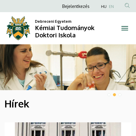
Kémiai
Anonim
Bejelentkezés
HU
EN
Felhasználói
Tudományok
Debreceni Egyetem
fiók
Kémiai Tudományok
Doktori
menüje
Doktori Iskola
Iskola
DIAVETÍTÉS
Hírek
HÍREK