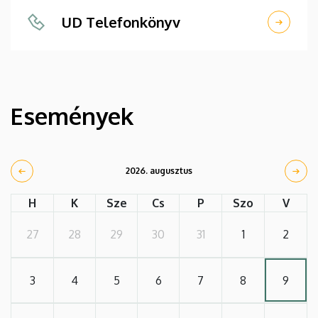
UD Telefonkönyv
Események
2026. augusztus
H
K
Sze
Cs
P
Szo
V
27
28
29
30
31
1
2
3
4
5
6
7
8
9