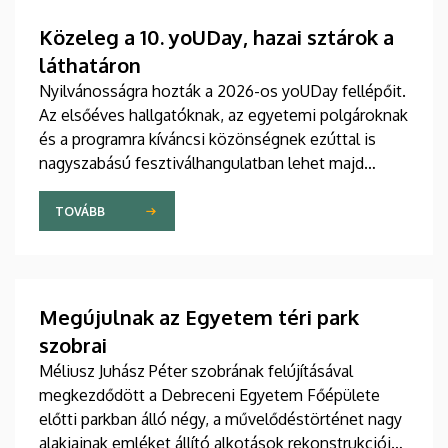
Közeleg a 10. yoUDay, hazai sztárok a
láthatáron
Nyilvánosságra hozták a 2026-os yoUDay fellépőit.
Az elsőéves hallgatóknak, az egyetemi polgároknak
és a programra kíváncsi közönségnek ezúttal is
nagyszabású fesztiválhangulatban lehet majd
része, grandiózus tanévnyitó stadionshow-n
vehetnek részt szeptember közepén.
TOVÁBB
Megújulnak az Egyetem téri park
szobrai
Méliusz Juhász Péter szobrának felújításával
megkezdődött a Debreceni Egyetem Főépülete
előtti parkban álló négy, a művelődéstörténet nagy
alakjainak emléket állító alkotások rekonstrukciója.