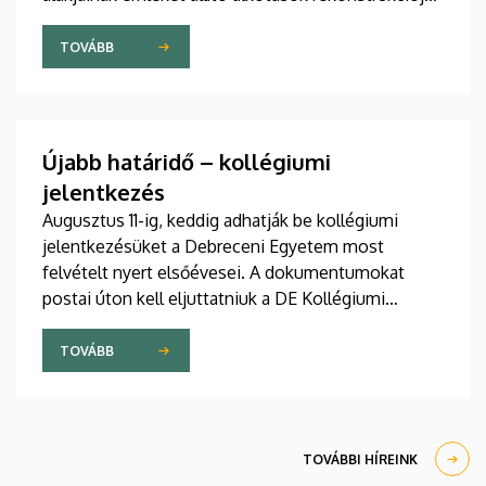
A munkálatokat az intézmény saját forrásból
finanszírozza.
TOVÁBB
Újabb határidő – kollégiumi
jelentkezés
Augusztus 11-ig, keddig adhatják be kollégiumi
jelentkezésüket a Debreceni Egyetem most
felvételt nyert elsőévesei. A dokumentumokat
postai úton kell eljuttatniuk a DE Kollégiumi
Felvételi és Szociális Iroda címére. A kollégiumi
férőhelyekről a gólyák a Kollégiumi Felvételi és
TOVÁBB
Szociális Bizottság döntését követően, augusztus
21-e után kapnak értesítést emailben.
TOVÁBBI HÍREINK