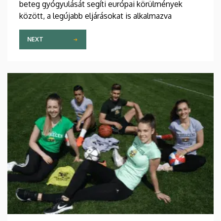
beteg gyógyulását segíti európai körülmények
között, a legújabb eljárásokat is alkalmazva
NEXT