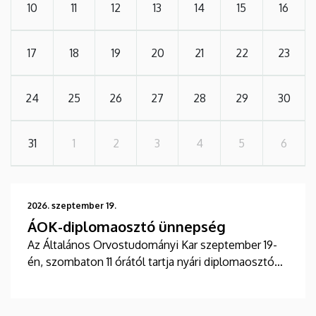
10
11
12
13
14
15
16
17
18
19
20
21
22
23
24
25
26
27
28
29
30
31
1
2
3
4
5
6
2026. szeptember 19.
ÁOK-diplomaosztó ünnepség
Az Általános Orvostudományi Kar szeptember 19-
én, szombaton 11 órától tartja nyári diplomaosztó
ünnepségét a Főépület Díszudvarán. A Multimédia
és E-learning Technikai Központ a youtube-on
élőben közvetíti az oklevélátadót.